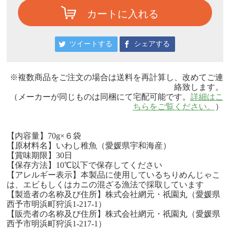
カートに入れる
ツイートする
シェアする
※複数商品をご注文の場合は送料を再計算し、改めてご連
絡致します。
（メーカーが同じものは同梱にて宅配可能です。
詳細はこ
ちらをご覧ください。
）
【内容量】70g×６袋
【原材料名】いわし稚魚（愛媛県宇和海産）
【賞味期限】30日
【保存方法】10℃以下で保存してください
【アレルギー表示】本製品に使用しているちりめんじゃこ
は、エビもしくはカニの混ざる漁法で採取しています
【製造者の名称及び住所】株式会社網元・祇園丸（愛媛県
西予市明浜町狩浜1-217-1）
【販売者の名称及び住所】株式会社網元・祇園丸（愛媛県
西予市明浜町狩浜1-217-1）