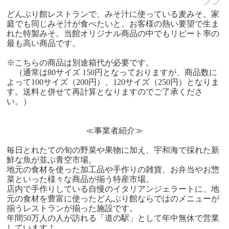
どんぶり館レストランで、みそ汁に使っている麦みそ。家
庭でも同じみそ汁が食べたいと、お客様の熱い要望で生ま
れた特製みそ。当館オリジナル商品の中でもリピート率の
最も高い商品です。
※こちらの商品は別途箱代が必要です。
（通常は80サイズ 150円となっておりますが、商品数に
よって100サイズ（200円）、120サイズ（250円）となりま
す。送料と併せて再計算となりますのでご了承くださ
い。）
≪事業者紹介≫
毎日とれたての旬の野菜や果物に加え、宇和海で採れた新
鮮な魚が並ぶ青空市場。
地元の食材を使った加工品や手作りの雑貨、お弁当やお惣
菜といった様々な商品が揃う特産市場。
店内で手作りしている自慢のイタリアンジェラートに、地
元の食材を豊富に使ったどんぶり館ならではのメニューが
揃うレストランが揃った施設です。
年間50万人の人が訪れる「道の駅」として年中無休で営業
しています！